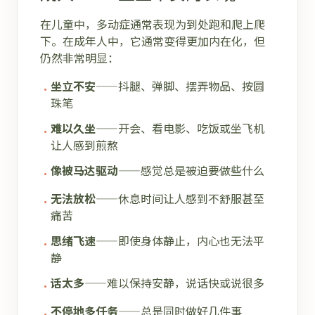
在儿童中，多动症通常表现为到处跑和爬上爬
下。在成年人中，它通常变得更加内在化，但
仍然非常明显：
坐立不安
——抖腿、弹脚、摆弄物品、按圆
•
珠笔
难以久坐
——开会、看电影、吃饭或坐飞机
•
让人感到煎熬
像被马达驱动
——感觉总是被迫要做些什么
•
无法放松
——休息时间让人感到不舒服甚至
•
痛苦
思绪飞速
——即使身体静止，内心也无法平
•
静
话太多
——难以保持安静，说话快或说很多
•
不停地多任务
——总是同时做好几件事
•