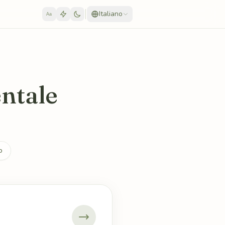
Italiano
Aa
entale
o