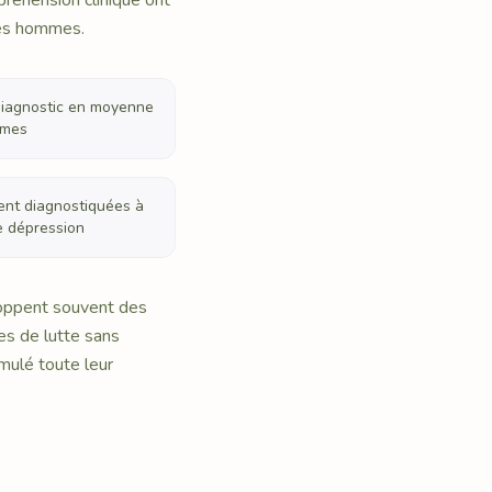
préhension clinique ont
les hommes.
diagnostic en moyenne
mmes
nt diagnostiquées à
ne dépression
oppent souvent des
es de lutte sans
mulé toute leur