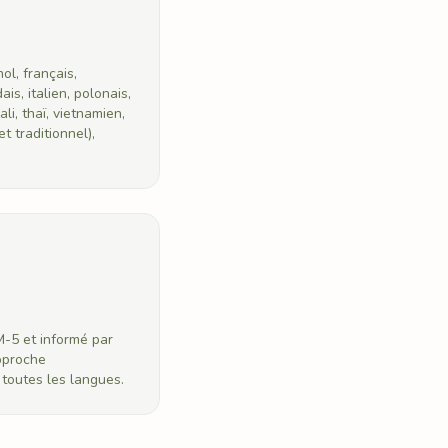
ol, français,
is, italien, polonais,
ali, thaï, vietnamien,
et traditionnel),
M-5 et informé par
pproche
 toutes les langues.