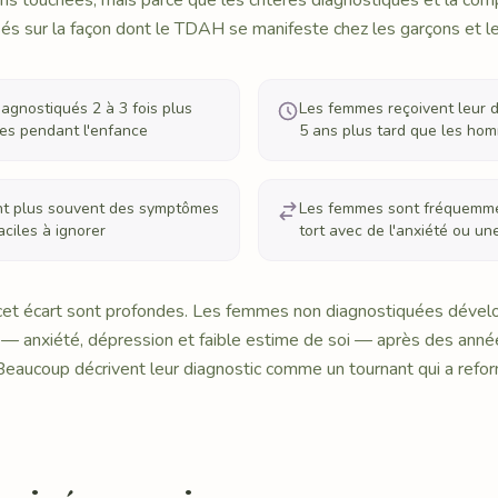
ns touchées, mais parce que les critères diagnostiques et la com
és sur la façon dont le TDAH se manifeste chez les garçons et 
agnostiqués 2 à 3 fois plus
Les femmes reçoivent leur 
les pendant l'enfance
5 ans plus tard que les ho
ent plus souvent des symptômes
Les femmes sont fréquemme
aciles à ignorer
tort avec de l'anxiété ou u
et écart sont profondes. Les femmes non diagnostiquées dével
 — anxiété, dépression et faible estime de soi — après des anné
eaucoup décrivent leur diagnostic comme un tournant qui a refor