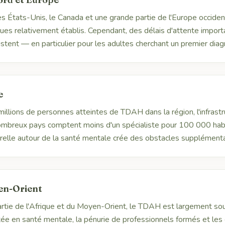
 États-Unis, le Canada et une grande partie de l'Europe occiden
ues relativement établis. Cependant, des délais d'attente import
istent — en particulier pour les adultes cherchant un premier diag
e
illions de personnes atteintes de TDAH dans la région, l'infrast
nombreux pays comptent moins d'un spécialiste pour 100 000 habit
urelle autour de la santé mentale crée des obstacles supplémenta
en-Orient
rtie de l'Afrique et du Moyen-Orient, le TDAH est largement so
itée en santé mentale, la pénurie de professionnels formés et les 