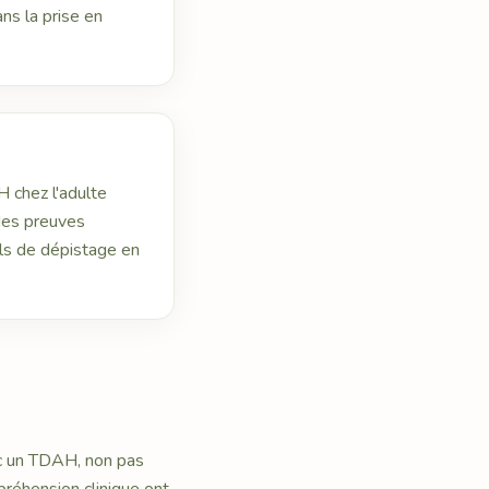
ns la prise en
H chez l'adulte
des preuves
ils de dépistage en
ec un TDAH, non pas