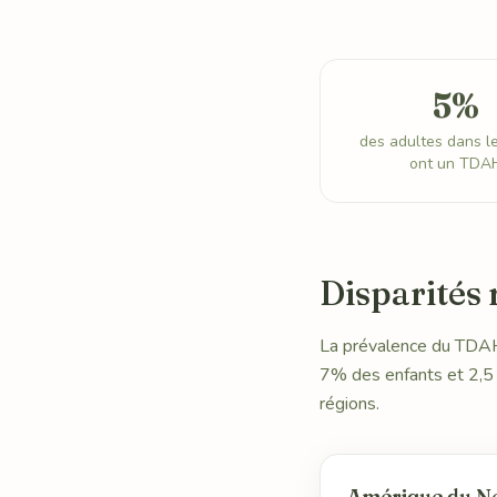
5%
des adultes dans 
ont un TDA
Disparités 
La prévalence du TDAH
7% des enfants et 2,5 
régions.
Amérique du N