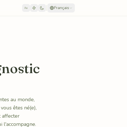
Français
Aa
gnostic
antes au monde,
 vous êtes né(e),
 affecter
ui l'accompagne.