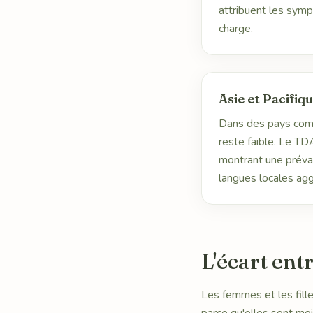
attribuent les symp
charge.
Asie et Pacifiq
Dans des pays comme
reste faible. Le T
montrant une préval
langues locales ag
L'écart ent
Les femmes et les fill