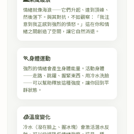
情緒就像海浪——它們升起、達到頂峰、
然後落下。與其對抗，不如觀察：「我注
意到我正感到強烈的憤怒。」這在你和情
緒之間創造了空間，讓它自然消退。
🏃
身體運動
強烈的情緒會產生身體能量。活動身體
——走路、跳躍、握緊東西、用冷水洗臉
——可以幫助釋放這種強度，讓你回到平
靜狀態。
🧊
溫度變化
冷水（潑在臉上、握冰塊）會激活潛水反