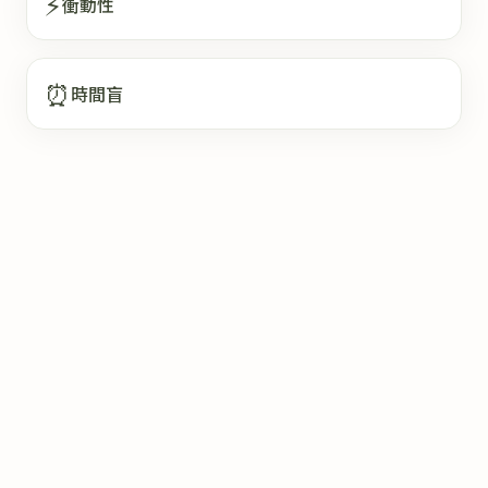
⚡
衝動性
⏰
時間盲