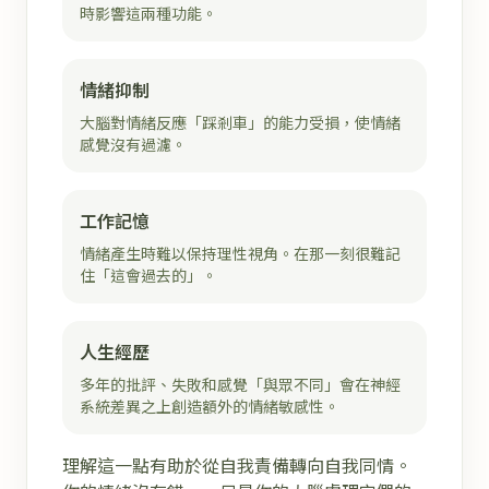
時影響這兩種功能。
情緒抑制
大腦對情緒反應「踩剎車」的能力受損，使情緒
感覺沒有過濾。
工作記憶
情緒產生時難以保持理性視角。在那一刻很難記
住「這會過去的」。
人生經歷
多年的批評、失敗和感覺「與眾不同」會在神經
系統差異之上創造額外的情緒敏感性。
理解這一點有助於從自我責備轉向自我同情。