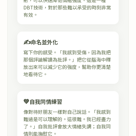
射，可以快速降低情緒強度。這是一種
DBT技術，對於那些難以承受的時刻非常
有效。
✍️
命名並外化
寫下你的感受。「我感到受傷，因為我把
那個評論解讀為批評。」把它從腦海中釋
放出來可以減少它的強度，幫助你更清楚
地看待它。
💚
自我同情練習
像對待好朋友一樣對自己說話。「我感到
難過是可以理解的。這很難。我已經盡力
了。」自我批評會放大情緒失調；自我同
情則能撫慰它。