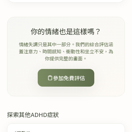
你的情緒也是這樣嗎？
情緒失調只是其中一部分。我們的綜合評估涵
蓋注意力、時間感知、衝動性和坐立不安，為
你提供完整的畫面。
參加免費評估
探索其他ADHD症狀