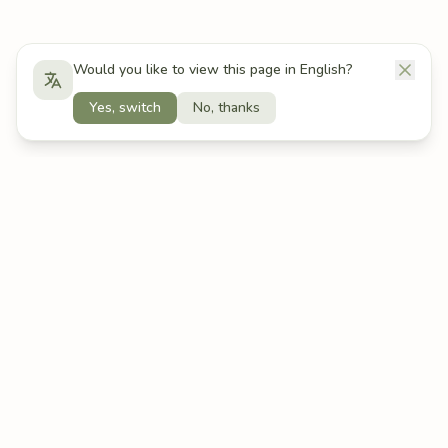
Would you like to view this page in English?
Yes, switch
No, thanks
OCENA
TIMER SKUPIENIA
Ocena
Timer skupienia
Badania
Przewodnik po objawach