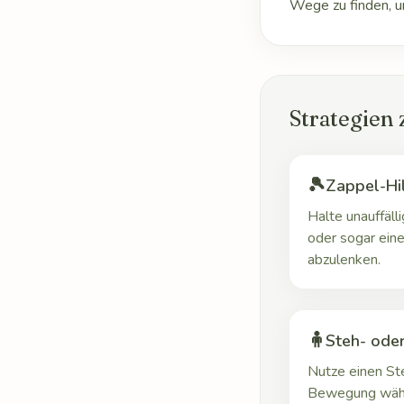
Wege zu finden, 
Strategien
🎾
Zappel-Hil
Halte unauffäll
oder sogar ein
abzulenken.
🧍
Steh- ode
Nutze einen Ste
Bewegung währe