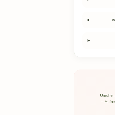
W
Unruhe i
– Aufme