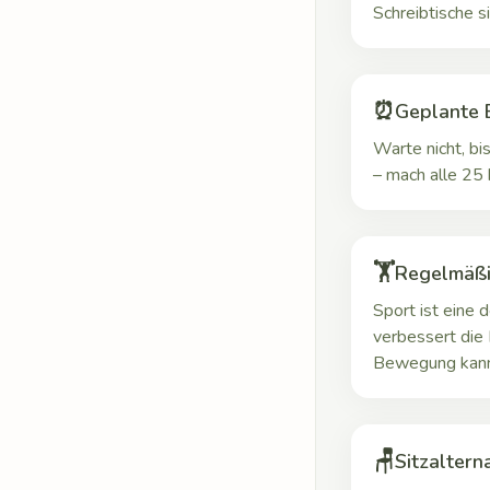
Schreibtische si
⏰
Geplante
Warte nicht, b
– mach alle 25
🏋️
Regelmäß
Sport ist eine
verbessert die 
Bewegung kann 
🪑
Sitzaltern