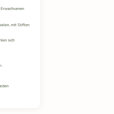
ei Erwachsenen
len, mit Stiften
len sich
n
Reden