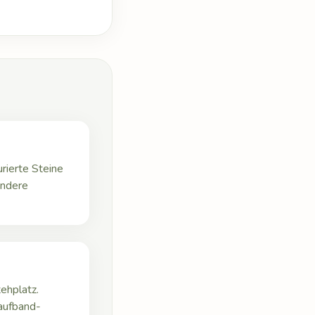
urierte Steine
andere
ehplatz.
aufband-