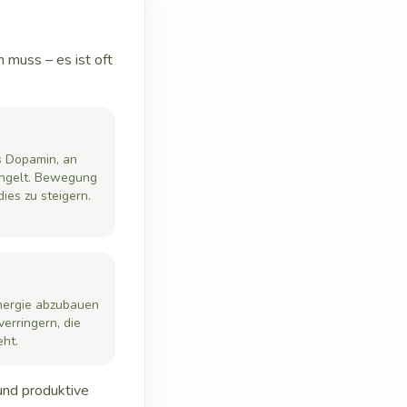
t
 muss – es ist oft
as Dopamin, an
ngelt. Bewegung
dies zu steigern.
nergie abzubauen
erringern, die
eht.
und produktive