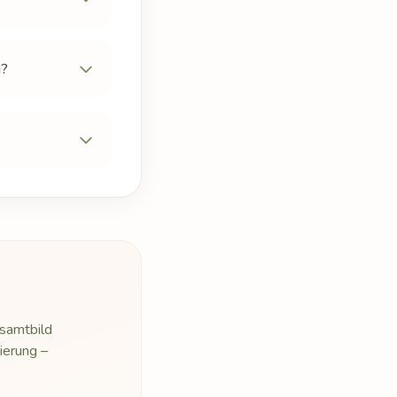
n?
esamtbild
ierung –