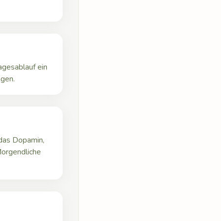
agesablauf ein
ngen.
 das Dopamin,
Morgendliche