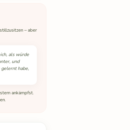
tillzusitzen – aber
mich, als würde
nter, und
h gelernt habe,
ystem ankämpfst.
en.