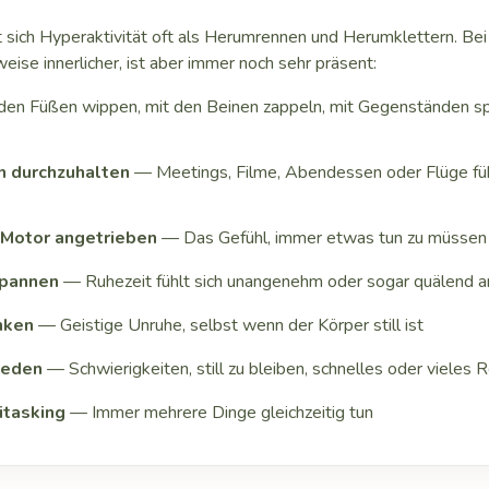
t sich Hyperaktivität oft als Herumrennen und Herumklettern. B
weise innerlicher, ist aber immer noch sehr präsent:
en Füßen wippen, mit den Beinen zappeln, mit Gegenständen spie
n durchzuhalten
— Meetings, Filme, Abendessen oder Flüge füh
Motor angetrieben
— Das Gefühl, immer etwas tun zu müssen
spannen
— Ruhezeit fühlt sich unangenehm oder sogar quälend a
nken
— Geistige Unruhe, selbst wenn der Körper still ist
Reden
— Schwierigkeiten, still zu bleiben, schnelles oder vieles 
itasking
— Immer mehrere Dinge gleichzeitig tun