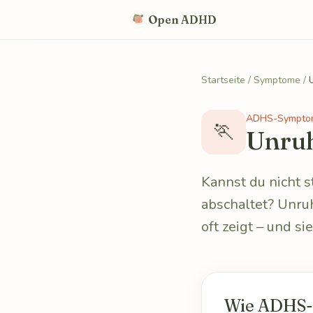
Skip to content
Open ADHD
Startseite
/
Symptome
/
ADHS-Sympto
🏃
Unru
Kannst du nicht st
abschaltet? Unruh
oft zeigt – und si
Wie ADHS-U