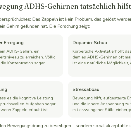
gung ADHS-Gehirnen tatsächlich hilf
dersprüchliches: Das Zappeln ist kein Problem, das gelöst werden
ein Gehirn gefunden hat. Die Forschung zeigt:
er Erregung
Dopamin-Schub
dem ADHS-Gehirn, ein
Körperliche Aktivität erhöht d
itsniveau zu erreichen. Völlig
dem es ADHS-Gehirnen oft ma
n die Konzentration sogar
ist eine natürliche Möglichkeit, 
tung
Stressabbau
ass es die kognitive Leistung
Bewegung hilft, aufgestaute E
spruchsvollen Aufgaben sogar
und die innere Anspannung zu v
 wenn Zappeln erlaubt ist.
mit erzwungener Stille einherg
t, den Bewegungsdrang zu beseitigen – sondern sozial akzeptable 