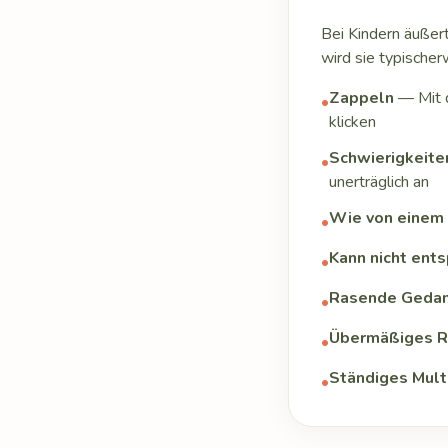
Bei Kindern äußer
wird sie typischer
Zappeln
— Mit d
•
klicken
Schwierigkeite
•
unerträglich an
Wie von einem 
•
Kann nicht ent
•
Rasende Geda
•
Übermäßiges 
•
Ständiges Mult
•