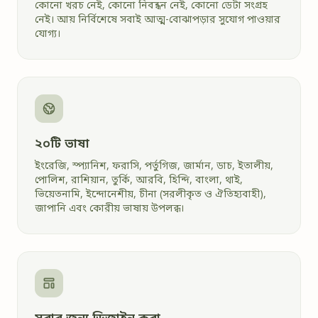
কোনো খরচ নেই, কোনো নিবন্ধন নেই, কোনো ডেটা সংগ্রহ
নেই। আয় নির্বিশেষে সবাই আত্ম-বোঝাপড়ার সুযোগ পাওয়ার
যোগ্য।
২০টি ভাষা
ইংরেজি, স্প্যানিশ, ফরাসি, পর্তুগিজ, জার্মান, ডাচ, ইতালীয়,
পোলিশ, রাশিয়ান, তুর্কি, আরবি, হিন্দি, বাংলা, থাই,
ভিয়েতনামি, ইন্দোনেশীয়, চীনা (সরলীকৃত ও ঐতিহ্যবাহী),
জাপানি এবং কোরীয় ভাষায় উপলব্ধ।